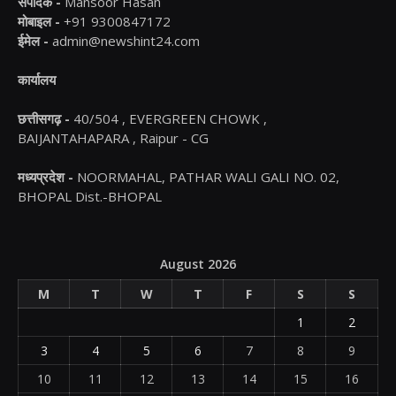
संपादक -
Mansoor Hasan
मोबाइल -
+91 9300847172
ईमेल -
admin@newshint24.com
कार्यालय
छत्तीसगढ़ -
40/504 , EVERGREEN CHOWK ,
BAIJANTAHAPARA , Raipur - CG
मध्यप्रदेश -
NOORMAHAL, PATHAR WALI GALI NO. 02,
BHOPAL Dist.-BHOPAL
August 2026
M
T
W
T
F
S
S
1
2
3
4
5
6
7
8
9
10
11
12
13
14
15
16