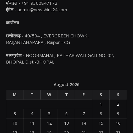
मोबाइल -
+91 9300847172
ईमेल -
admin@newshint24.com
कार्यालय
छत्तीसगढ़ -
40/504 , EVERGREEN CHOWK ,
BAIJANTAHAPARA , Raipur - CG
मध्यप्रदेश -
NOORMAHAL, PATHAR WALI GALI NO. 02,
BHOPAL Dist.-BHOPAL
August 2026
M
T
W
T
F
S
S
1
2
3
4
5
6
7
8
9
10
11
12
13
14
15
16
17
18
19
20
21
22
23