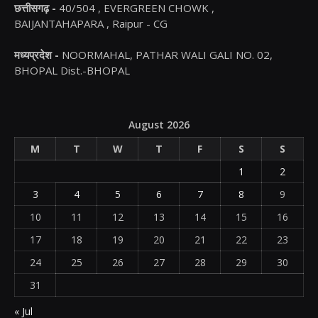
छत्तीसगढ़ -
40/504 , EVERGREEN CHOWK ,
BAIJANTAHAPARA , Raipur - CG
मध्यप्रदेश -
NOORMAHAL, PATHAR WALI GALI NO. 02,
BHOPAL Dist.-BHOPAL
August 2026
M
T
W
T
F
S
S
1
2
3
4
5
6
7
8
9
10
11
12
13
14
15
16
17
18
19
20
21
22
23
24
25
26
27
28
29
30
31
« Jul