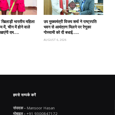
ो खिलाड़ी भारतीय महिला
उप मुख्यमंत्री विजय शर्मा ने राष्ट्रपति
में, चीन में होने वाले
भवन से आमंत्रण मिलने पर रेणुका
िखाएंगी दम….
गोस्वामी को दी बधाई…..
6
AUGUST 6, 2026
हमसे सम्पर्क करें
संपादक -
Mansoor Hasan
मोबाइल -
+91 9300847172