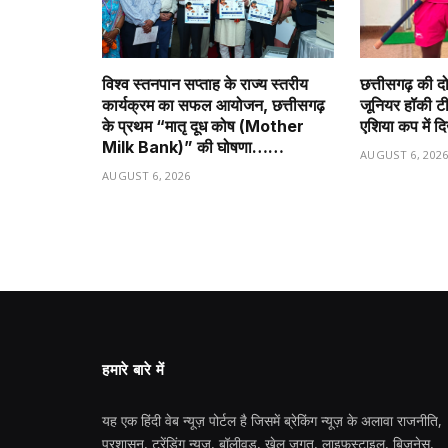
विश्व स्तनपान सप्ताह के राज्य स्तरीय
छत्तीसगढ़ की द
कार्यक्रम का सफल आयोजन, छत्तीसगढ़
जूनियर हॉकी टीम 
के प्रथम “मातृ दूध कोष (Mother
एशिया कप में द
Milk Bank)” की घोषणा……
AUGUST 6, 202
AUGUST 6, 2026
हमारे बारे में
यह एक हिंदी वेब न्यूज़ पोर्टल है जिसमें ब्रेकिंग न्यूज़ के अलावा राजनीति,
प्रशासन, ट्रेंडिंग न्यूज, बॉलीवुड, खेल जगत, लाइफस्टाइल, बिजनेस,