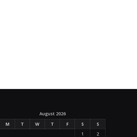
August 2026
M
T
W
T
F
S
S
1
2