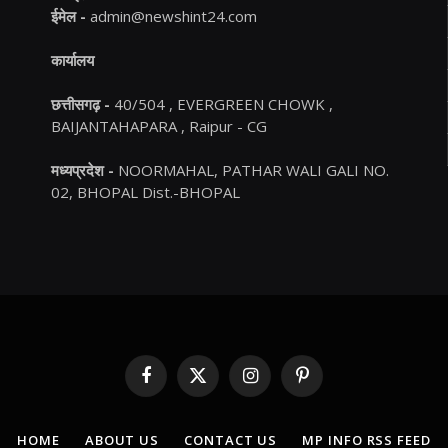
ईमेल -
admin@newshint24.com
कार्यालय
छत्तीसगढ़ -
40/504 , EVERGREEN CHOWK ,
BAIJANTAHAPARA , Raipur - CG
मध्यप्रदेश -
NOORMAHAL, PATHAR WALI GALI NO.
02, BHOPAL Dist.-BHOPAL
Facebook
X
Instagram
Pinterest
(Twitter)
HOME
ABOUT US
CONTACT US
MP INFO RSS FEED