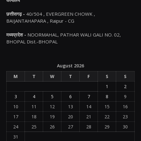
छत्तीसगढ़ -
40/504 , EVERGREEN CHOWK ,
BAIJANTAHAPARA , Raipur - CG
मध्यप्रदेश -
NOORMAHAL, PATHAR WALI GALI NO. 02,
BHOPAL Dist.-BHOPAL
August 2026
M
T
W
T
F
S
S
1
2
3
4
5
6
7
8
9
10
11
12
13
14
15
16
17
18
19
20
21
22
23
24
25
26
27
28
29
30
31