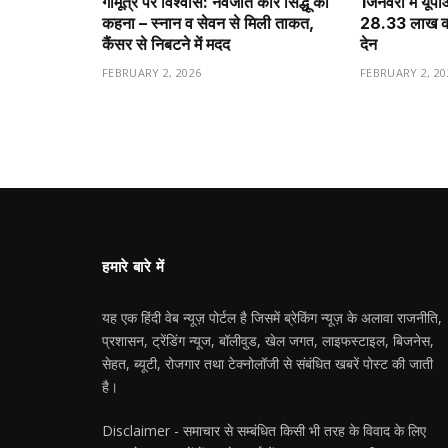
गौमूत्र पर विश्वास: नवजोत कौर सिद्धू का
1️जनवरी में यूप
कहना – स्नान व सेवन से मिली ताकत,
28.33 लाख करो
कैंसर से निबटने में मदद
देन
FEBRUARY 2, 2026
FEBRUARY 2, 20
हमारे बारे में
यह एक हिंदी वेब न्यूज़ पोर्टल है जिसमें ब्रेकिंग न्यूज़ के अलावा राजनीति,
प्रशासन, ट्रेंडिंग न्यूज, बॉलीवुड, खेल जगत, लाइफस्टाइल, बिजनेस,
सेहत, ब्यूटी, रोजगार तथा टेक्नोलॉजी से संबंधित खबरें पोस्ट की जाती
है।
Disclaimer - समाचार से सम्बंधित किसी भी तरह के विवाद के लिए