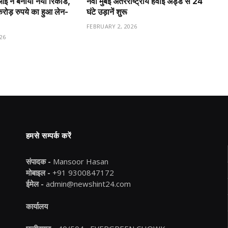
ीआई ने बनाया नया रिकॉर्ड,
नवी मुंबई अंतरराष्ट्रीय हवाई अड्डे से 24
ड़ रुपये का हुआ लेन-
घंटे उड़ानें शुरू
FEBRUARY 2, 2026
26
हमसे सम्पर्क करें
संपादक -
Mansoor Hasan
मोबाइल -
+91 9300847172
ईमेल -
admin@newshint24.com
कार्यालय