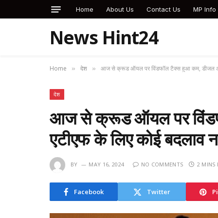
Home
About Us
Contact Us
MP Info
News Hint24
Home
देश
आज से क्रूड ऑयल पर विंडफॉल टैक्स हुआ कम, डीजल औ
»
»
देश
आज से क्रूड ऑयल पर विंड
एटीएफ के लिए कोई बदलाव नह
BY
MAY 16, 2024
NO COMMENTS
2 MINS
Facebook
Twitter
P