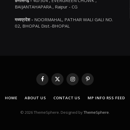
छत्तीसगढ़ -
40/504 , EVERGREEN CHOWK ,
BAIJANTAHAPARA , Raipur - CG
मध्यप्रदेश -
NOORMAHAL, PATHAR WALI GALI NO.
02, BHOPAL Dist.-BHOPAL
Facebook
X
Instagram
Pinterest
(Twitter)
HOME
ABOUT US
CONTACT US
MP INFO RSS FEED
© 2026 ThemeSphere. Designed by
ThemeSphere
.