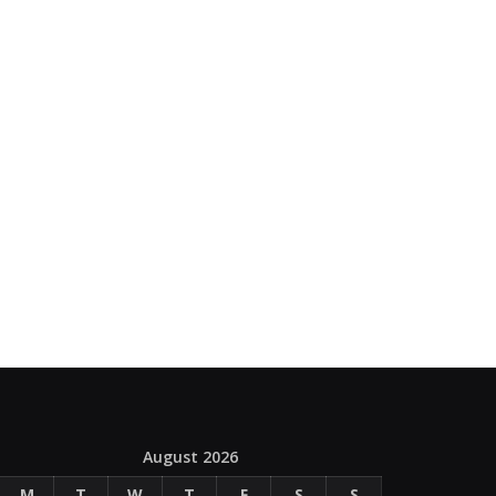
August 2026
M
T
W
T
F
S
S