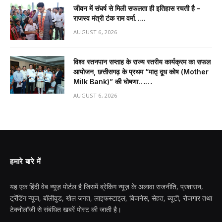
जीवन में संघर्ष से मिली सफलता ही इतिहास रचती है –
राजस्व मंत्री टंक राम वर्मा…..
AUGUST 6, 2026
विश्व स्तनपान सप्ताह के राज्य स्तरीय कार्यक्रम का सफल
आयोजन, छत्तीसगढ़ के प्रथम “मातृ दूध कोष (Mother
Milk Bank)” की घोषणा……
AUGUST 6, 2026
हमारे बारे में
यह एक हिंदी वेब न्यूज़ पोर्टल है जिसमें ब्रेकिंग न्यूज़ के अलावा राजनीति, प्रशासन,
ट्रेंडिंग न्यूज, बॉलीवुड, खेल जगत, लाइफस्टाइल, बिजनेस, सेहत, ब्यूटी, रोजगार तथा
टेक्नोलॉजी से संबंधित खबरें पोस्ट की जाती है।