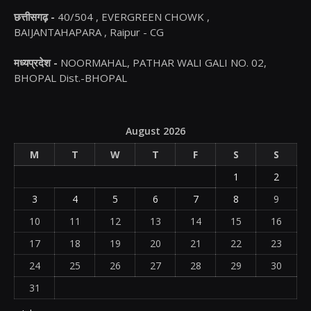
छत्तीसगढ़ -
40/504 , EVERGREEN CHOWK ,
BAIJANTAHAPARA , Raipur - CG
मध्यप्रदेश -
NOORMAHAL, PATHAR WALI GALI NO. 02,
BHOPAL Dist.-BHOPAL
August 2026
M
T
W
T
F
S
S
1
2
3
4
5
6
7
8
9
10
11
12
13
14
15
16
17
18
19
20
21
22
23
24
25
26
27
28
29
30
31