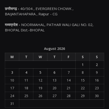
छत्तीसगढ़ -
40/504 , EVERGREEN CHOWK ,
BAIJANTAHAPARA , Raipur - CG
मध्यप्रदेश -
NOORMAHAL, PATHAR WALI GALI NO. 02,
BHOPAL Dist.-BHOPAL
August 2026
M
T
W
T
F
S
S
1
2
3
4
5
6
7
8
9
10
11
12
13
14
15
16
17
18
19
20
21
22
23
24
25
26
27
28
29
30
31