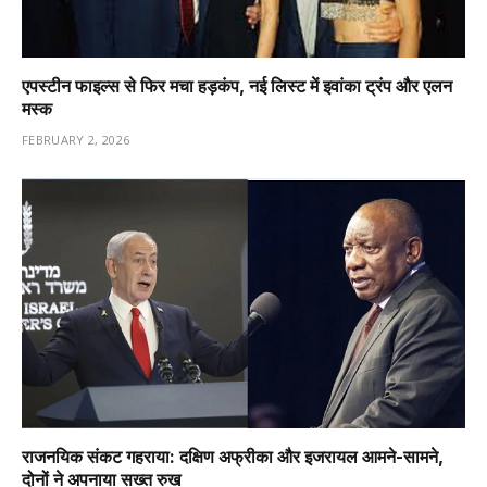
एपस्टीन फाइल्स से फिर मचा हड़कंप, नई लिस्ट में इवांका ट्रंप और एलन
मस्क
FEBRUARY 2, 2026
राजनयिक संकट गहराया: दक्षिण अफ्रीका और इजरायल आमने-सामने,
दोनों ने अपनाया सख्त रुख