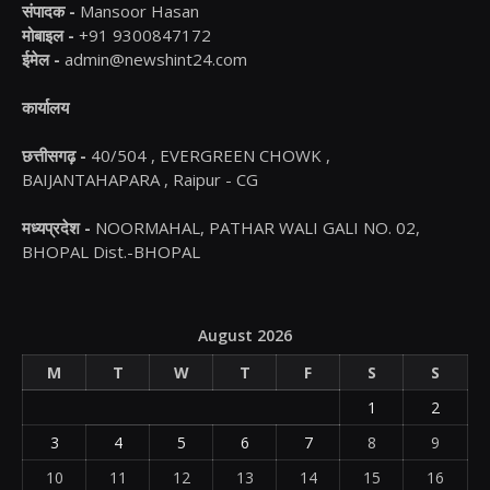
संपादक -
Mansoor Hasan
मोबाइल -
+91 9300847172
ईमेल -
admin@newshint24.com
कार्यालय
छत्तीसगढ़ -
40/504 , EVERGREEN CHOWK ,
BAIJANTAHAPARA , Raipur - CG
मध्यप्रदेश -
NOORMAHAL, PATHAR WALI GALI NO. 02,
BHOPAL Dist.-BHOPAL
August 2026
M
T
W
T
F
S
S
1
2
3
4
5
6
7
8
9
10
11
12
13
14
15
16