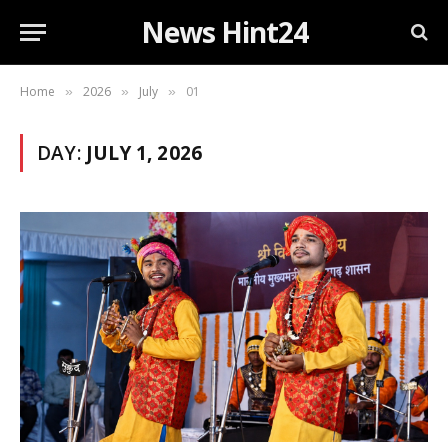
News Hint24
Home
2026
July
01
»
»
»
DAY:
JULY 1, 2026