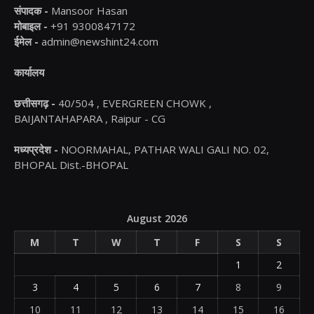
संपादक -
Mansoor Hasan
मोबाइल -
+91 9300847172
ईमेल -
admin@newshint24.com
कार्यालय
छत्तीसगढ़ -
40/504 , EVERGREEN CHOWK ,
BAIJANTAHAPARA , Raipur - CG
मध्यप्रदेश -
NOORMAHAL, PATHAR WALI GALI NO. 02,
BHOPAL Dist.-BHOPAL
August 2026
M
T
W
T
F
S
S
1
2
3
4
5
6
7
8
9
10
11
12
13
14
15
16