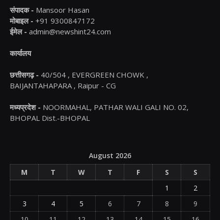
संपादक -
Mansoor Hasan
मोबाइल -
+91 9300847172
ईमेल -
admin@newshint24.com
कार्यालय
छत्तीसगढ़ -
40/504 , EVERGREEN CHOWK ,
BAIJANTAHAPARA , Raipur - CG
मध्यप्रदेश -
NOORMAHAL, PATHAR WALI GALI NO. 02,
BHOPAL Dist.-BHOPAL
August 2026
M
T
W
T
F
S
S
1
2
3
4
5
6
7
8
9
10
11
12
13
14
15
16