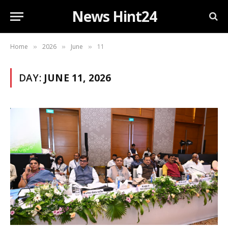
News Hint24
Home
2026
June
11
»
»
»
DAY:
JUNE 11, 2026