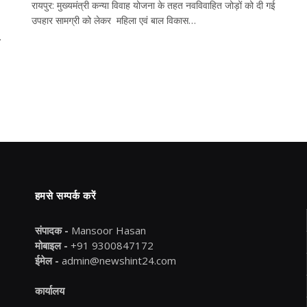
रायपुर: मुख्यमंत्री कन्या विवाह योजना के तहत नवविवाहित जोड़ों को दी गई
उपहार सामग्री को लेकर महिला एवं बाल विकास…
…
हमसे सम्पर्क करें
संपादक -
Mansoor Hasan
मोबाइल -
+91 9300847172
ईमेल -
admin@newshint24.com
कार्यालय