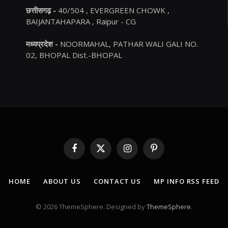
छत्तीसगढ़ -
40/504 , EVERGREEN CHOWK ,
BAIJANTAHAPARA , Raipur - CG
मध्यप्रदेश -
NOORMAHAL, PATHAR WALI GALI NO.
02, BHOPAL Dist.-BHOPAL
Facebook
X
Instagram
Pinterest
(Twitter)
HOME
ABOUT US
CONTACT US
MP INFO RSS FEED
© 2026 ThemeSphere. Designed by
ThemeSphere
.