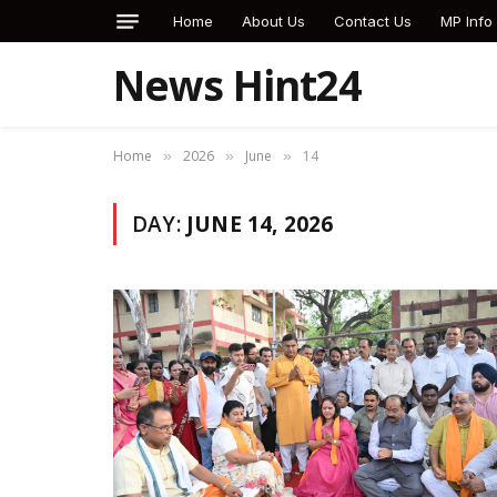
Home
About Us
Contact Us
MP Info
News Hint24
Home
2026
June
14
»
»
»
DAY:
JUNE 14, 2026