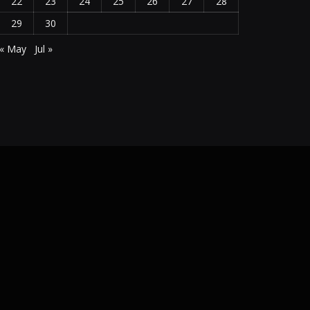
22
23
24
25
26
27
28
29
30
« May
Jul »