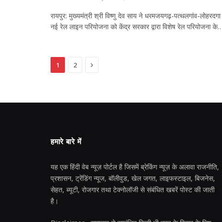
रायपुर: मुख्यमंत्री श्री विष्णु देव साय ने धरमजयगढ़-पत्थलगांव-लोहरदगा
नई रेल लाइन परियोजना को केंद्र सरकार द्वारा विशेष रेल परियोजना के
Next
1
2
हमारे बारे में
यह एक हिंदी वेब न्यूज़ पोर्टल है जिसमें ब्रेकिंग न्यूज़ के अलावा राजनीति,
प्रशासन, ट्रेंडिंग न्यूज, बॉलीवुड, खेल जगत, लाइफस्टाइल, बिजनेस,
सेहत, ब्यूटी, रोजगार तथा टेक्नोलॉजी से संबंधित खबरें पोस्ट की जाती
है।