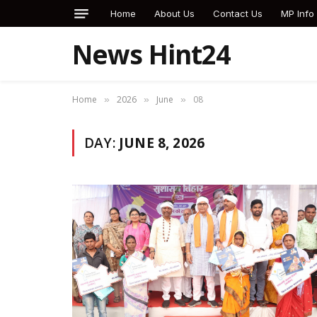
Home
About Us
Contact Us
MP Info
News Hint24
Home
2026
June
08
»
»
»
DAY:
JUNE 8, 2026