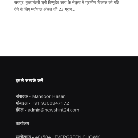
रायपुर: मुख्यमंत्री श्री विष्णुदेव साय के नेतृत्व में ग्रामीण विकास को गति
देने के लिए मर्दापाल अंचल की 23 ग्राम…
हमसे सम्पर्क करें
संपादक -
Mansoor Hasan
मोबाइल -
+91 9300847172
ईमेल -
admin@newshint24.com
कार्यालय
छत्तीसगढ़ -
40/504 , EVERGREEN CHOWK ,