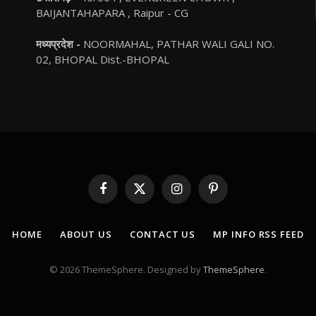
BAIJANTAHAPARA , Raipur - CG
मध्यप्रदेश -
NOORMAHAL, PATHAR WALI GALI NO.
02, BHOPAL Dist.-BHOPAL
Facebook
X
Instagram
Pinterest
(Twitter)
HOME
ABOUT US
CONTACT US
MP INFO RSS FEED
© 2026 ThemeSphere. Designed by
ThemeSphere
.