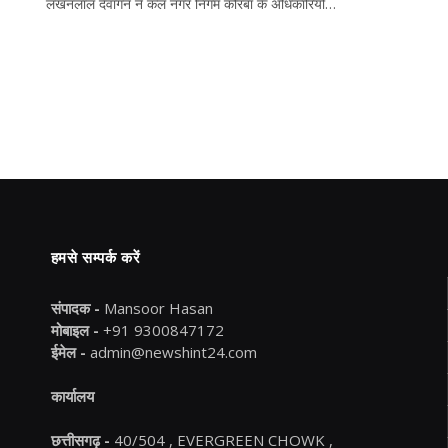
लखनलाल देवांगन ने कल नगर निगम कोरबा के अधिकारियों…
हमसे सम्पर्क करें
संपादक -
Mansoor Hasan
मोबाइल -
+91 9300847172
ईमेल -
admin@newshint24.com
कार्यालय
छत्तीसगढ़ -
40/504 , EVERGREEN CHOWK ,