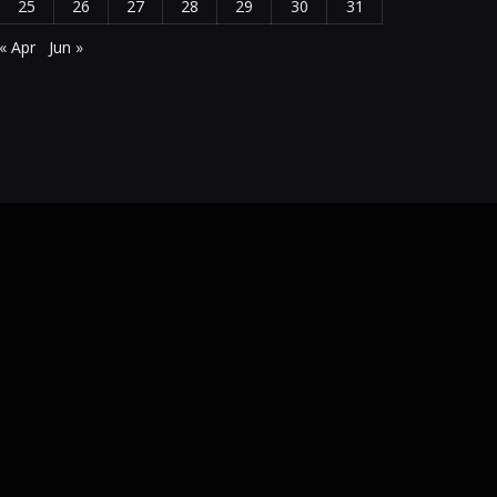
25
26
27
28
29
30
31
« Apr
Jun »