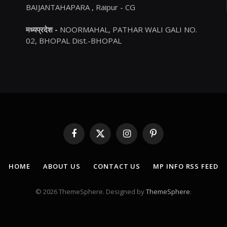
BAIJANTAHAPARA , Raipur - CG
मध्यप्रदेश -
NOORMAHAL, PATHAR WALI GALI NO.
02, BHOPAL Dist.-BHOPAL
Facebook
X
Instagram
Pinterest
(Twitter)
HOME
ABOUT US
CONTACT US
MP INFO RSS FEED
© 2026 ThemeSphere. Designed by
ThemeSphere
.