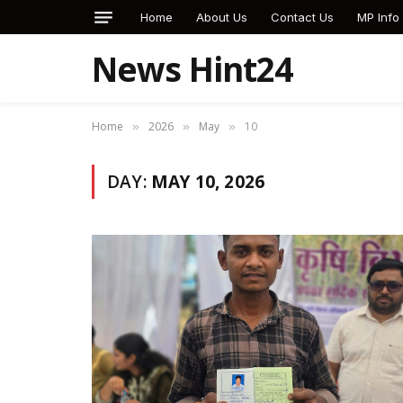
Home
About Us
Contact Us
MP Info
News Hint24
Home
2026
May
10
»
»
»
DAY:
MAY 10, 2026