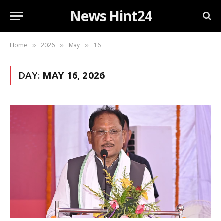
News Hint24
Home
2026
May
16
»
»
»
DAY:
MAY 16, 2026