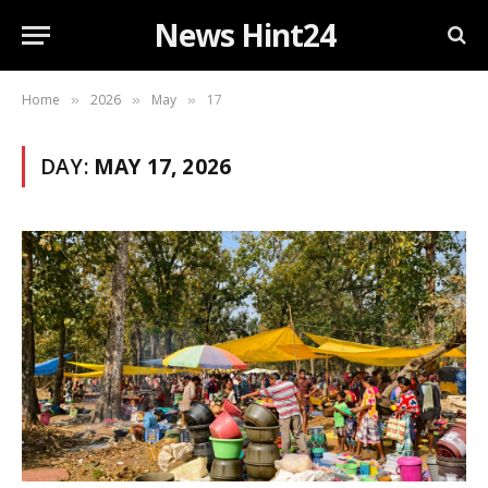
News Hint24
Home
2026
May
17
»
»
»
DAY:
MAY 17, 2026