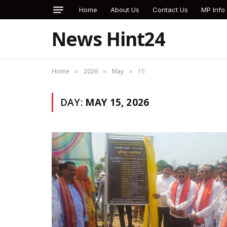
Home
About Us
Contact Us
MP Info
News Hint24
Home
2026
May
15
»
»
»
DAY:
MAY 15, 2026